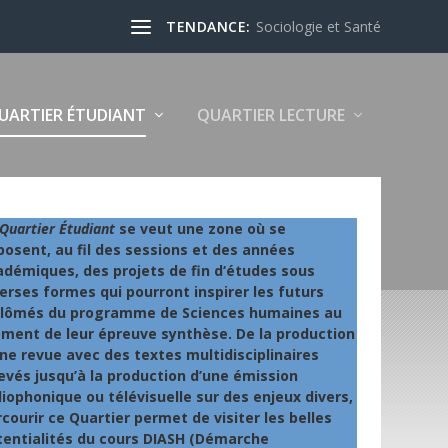
TENDANCE:
Sociologie et Santé
UARTIER ÉTUDIANT
QUARTIER LECTURE
Quartier Étudiant
se veut une zone où se
osent, au fil des sessions et des années
adémiques, des projets de fin d‘études sous
erses formes qui pourront inspirer les futurs
plômés du programme de Sciences humaines au
ment de leur épreuve synthèse. De la production
ne revue avec des textes multidisciplinaires
evés jusqu’à la production d’une émission
iophonique ou télévisuelle sur des enjeux divers,
courir ce Quartier permet de visiter les belles
tentialités du cours DIASH (Démarche