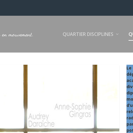
QUARTIER DISCIPLINES
Q
Le
dép
ac
div
di
mo
d’u
rel
rad
par
po